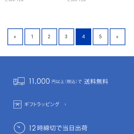
3,300 YEN
3,300 YEN
«
1
2
3
4
5
»