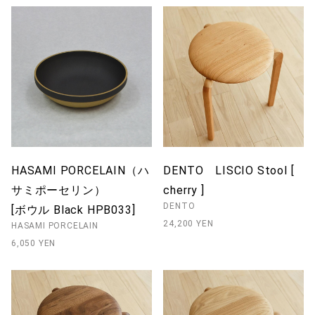
HASAMI PORCELAIN（ハ
DENTO LISCIO Stool [
サミポーセリン）
cherry ]
DENTO
[ボウル Black HPB033]
24,200 YEN
HASAMI PORCELAIN
6,050 YEN