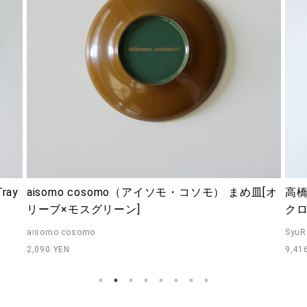
ray
aisomo cosomo（アイソモ・コソモ） まめ皿[オ
高橋
リーブ×モスグリーン]
ク
aisomo cosomo
SyuR
2,090 YEN
9,41