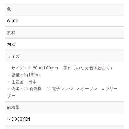
色
White
素材
陶器
サイズ
・サイズ：Φ 80 × H 80mm （手作りのため個体差あり）
・容量：約180cc
・生産国：日本
・備考：〇 食洗機 〇 電子レンジ × オーブン × フリー
ザー
価格帯
～5.000YEN