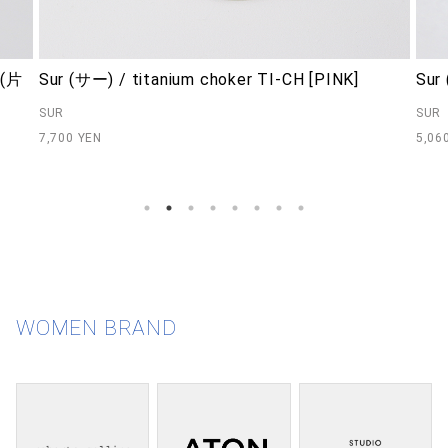
](片
Sur (サー) / titanium choker TI-CH [PINK]
Sur
SUR
SUR
7,700 YEN
5,06
WOMEN BRAND